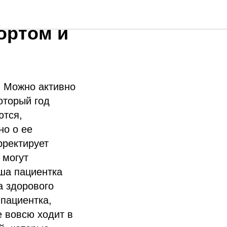
и
ортом и
. Можно активно
оторый год
ются,
но о ее
рректирует
 могут
аша пациентка
а здорового
 пациентка,
е вовсю ходит в