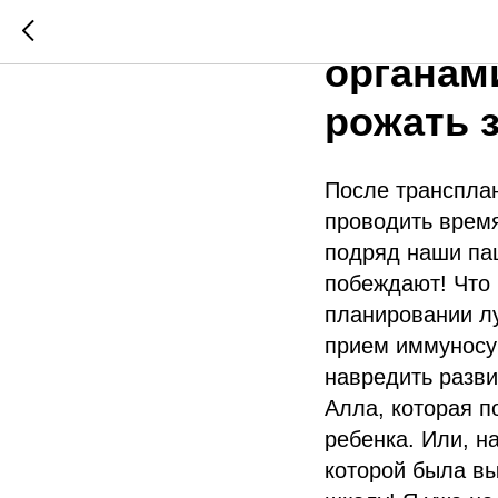
Могут л
органам
рожать 
После трансплан
проводить время
подряд наши пац
побеждают! Что 
планировании л
прием иммуносуп
навредить разви
Алла, которая п
ребенка. Или, н
которой была вы