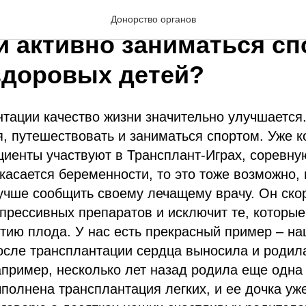
и пациенты с донорским
Донорство органов
и активно заниматься сп
здоровых детей?
тации качество жизни значительно улучшается
, путешествовать и заниматься спортом. Уже к
иенты участвуют в Трансплант-Играх, соревну
касается беременности, то это тоже возможно, 
учше сообщить своему лечащему врачу. Он ско
рессивных препаратов и исключит те, которые
тию плода. У нас есть прекрасный пример – н
осле трансплантации сердца выносила и родил
апример, несколько лет назад родила еще одна
полнена трансплантация легких, и ее дочка уж